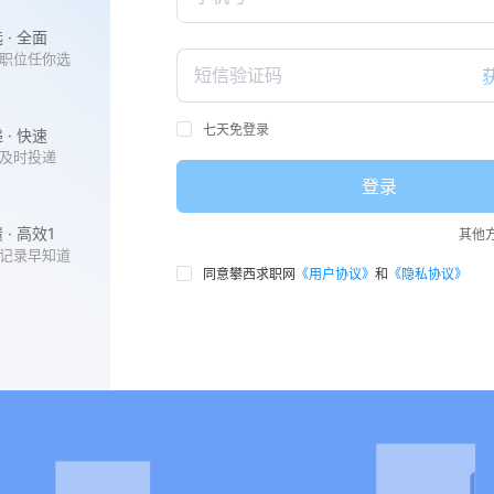
· 全面
职位任你选
七天免登录
· 快速
及时投递
登录
· 高效1
其他
记录早知道
同意攀西求职网
《用户协议》
和
《隐私协议》