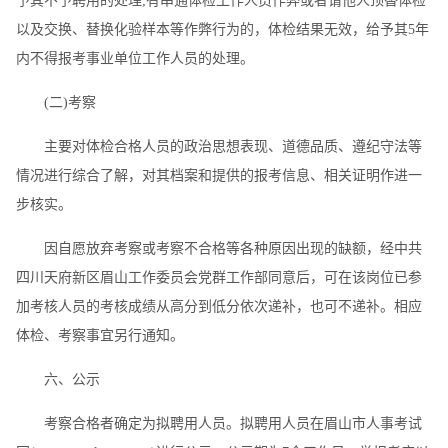
予其不予聘用的处理;有串通体检工作人员作弊或者请他人顶替体检
以及交换、替换化验样本等作弊行为的，体检结果无效，给予其5年
内不得报考事业单位工作人员的处理。
(二)考察
主要对体检合格人员的政治思想表现、道德品质、遵纪守法等
情况进行综合了解，对其档案和提供的报考信息、相关证明作进一
步核实。
因自愿放弃考察或考察不合格等各种原因出现的缺额，经中共
四川天府新区眉山工作委员会党群工作部同意后，可在该岗位已参
加考核人员的考核成绩从高分到低分依次递补，也可不递补。相应
体检、考察事宜另行通知。
六、公示
考察合格者确定为拟聘用人员。拟聘用人员在眉山市人事考试