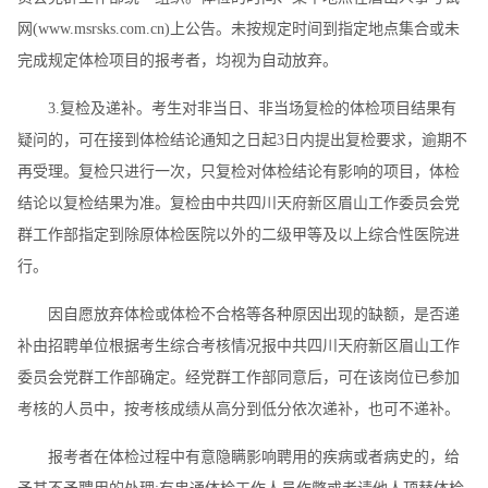
网(www.msrsks.com.cn)上公告。未按规定时间到指定地点集合或未
完成规定体检项目的报考者，均视为自动放弃。
3.复检及递补。考生对非当日、非当场复检的体检项目结果有
疑问的，可在接到体检结论通知之日起3日内提出复检要求，逾期不
再受理。复检只进行一次，只复检对体检结论有影响的项目，体检
结论以复检结果为准。复检由中共四川天府新区眉山工作委员会党
群工作部指定到除原体检医院以外的二级甲等及以上综合性医院进
行。
因自愿放弃体检或体检不合格等各种原因出现的缺额，是否递
补由招聘单位根据考生综合考核情况报中共四川天府新区眉山工作
委员会党群工作部确定。经党群工作部同意后，可在该岗位已参加
考核的人员中，按考核成绩从高分到低分依次递补，也可不递补。
报考者在体检过程中有意隐瞒影响聘用的疾病或者病史的，给