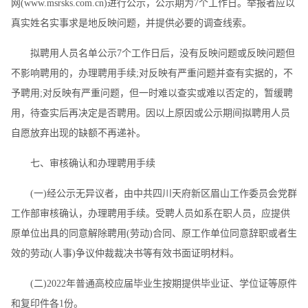
网(www.msrsks.com.cn)进行公示，公示期为7个工作日。举报者应以
真实姓名实事求是地反映问题，并提供必要的调查线索。
拟聘用人员名单公示7个工作日后，没有反映问题或反映问题但
不影响聘用的，办理聘用手续;对反映有严重问题并查有实据的，不
予聘用;对反映有严重问题，但一时难以查实或难以否定的，暂缓聘
用，待查实后再决定是否聘用。因以上原因或公示期间拟聘用人员
自愿放弃出现的缺额不再递补。
七、审核确认和办理聘用手续
(一)经公示无异议者，由中共四川天府新区眉山工作委员会党群
工作部审核确认，办理聘用手续。受聘人员如系在职人员，应提供
原单位出具的同意解除聘用(劳动)合同、原工作单位同意辞职或者生
效的劳动(人事)争议仲裁裁决书等有效书面证明材料。
(二)2022年普通高校应届毕业生按期提供毕业证、学位证等原件
和复印件各1份。